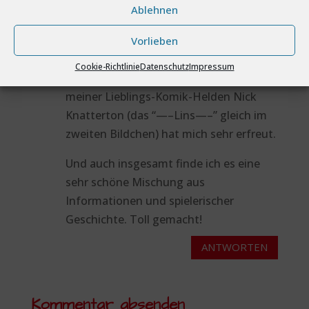
Ablehnen
Ein wundervolles Heft!!! Ich finde es
besonders gut gelungen.
Vorlieben
Vor allem die, möglicherweise
Cookie-Richtlinie
Datenschutz
Impressum
unbewusste, Anspielung auf einen
meiner Lieblings-Komik-Helden Nick
Knatterton (das “—–Lins—–” gleich im
zweiten Bildchen) hat mich sehr erfreut.
Und auch insgesamt finde ich es eine
sehr schöne Mischung aus
Informationen und spielerischer
Geschichte. Toll gemacht!
ANTWORTEN
Kommentar absenden