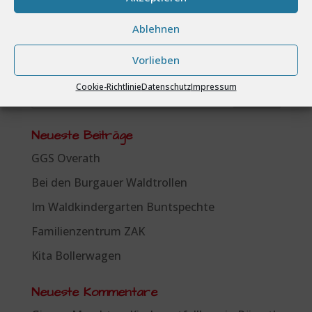
Ablehnen
Vorlieben
Cookie-Richtlinie
Datenschutz
Impressum
Neueste Beiträge
GGS Overath
Bei den Burgauer Waldtrollen
Im Waldkindergarten Buntspechte
Familienzentrum ZAK
Kita Bollerwagen
Neueste Kommentare