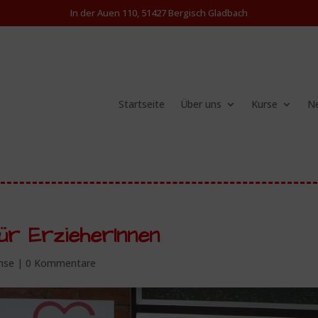
In der Auen 110, 51427 Bergisch Gladbach
Startseite
Über uns
Kurse
Ne
ür ErzieherInnen
chse
|
0 Kommentare