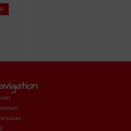
avigation
ntakt
pressum
tenschutz
B