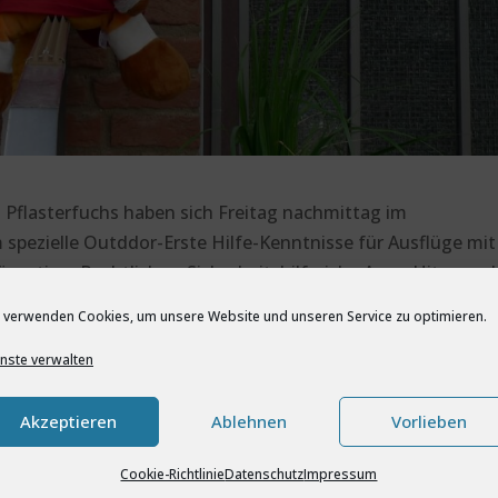
n Pflasterfuchs haben sich Freitag nachmittag im
pezielle Outddor-Erste Hilfe-Kenntnisse für Ausflüge mit
ention, Rechtliches, Sicherheit, hilfreiche Apps, Hitze und
te und Transport … es gibt vielen zu beachten. Nach 3 Stun
 verwenden Cookies, um unsere Website und unseren Service zu optimieren.
 und Eindrücken ins Wochenende.
nste verwalten
Akzeptieren
Ablehnen
Vorlieben
Cookie-Richtlinie
Datenschutz
Impressum