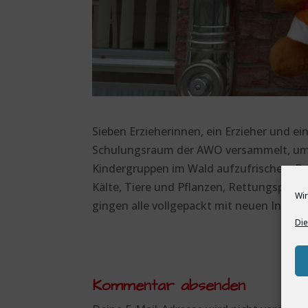
Sieben Erzieherinnen, ein Erzieher und ei
Schulungsraum der AWO versammelt, um s
Kindergruppen im Wald aufzufrischen. Präv
Kälte, Tiere und Pflanzen, Rettungspunk
Wir
gingen alle vollgepackt mit neuen Infos
Die
Kommentar absenden