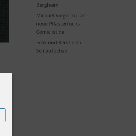
Bergheim
Michael Rieger
zu
Der
neue Pflasterfuchs-
Comic ist da!
Felix und Kerstin
zu
Schlaufüchse
den