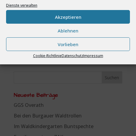
diesem Browser für meinen nächsten
Dienste verwalten
Kommentar speichern.
Akzeptieren
Ablehnen
Vorlieben
Cookie-Richtlinie
Datenschutz
Impressum
Neueste Beiträge
GGS Overath
Bei den Burgauer Waldtrollen
Im Waldkindergarten Buntspechte