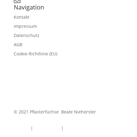
kontakt@pflasterfuechse-erstehilfe.de
Navigation
Kontakt
Impressum
Datenschutz
AGB
Cookie-Richtlinie (EU)
© 2021 Pflasterfüchse Beate Niehörster
Kontakt
|
Datenschutz
|
Impressum