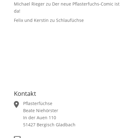
Michael Rieger
zu
Der neue Pflasterfuchs-Comic ist
da!
Felix und Kerstin
zu
Schlaufüchse
Kontakt
Pflasterfüchse
Beate Niehörster
In der Auen 110
51427 Bergisch Gladbach
+49 (0) 176 576 999 85