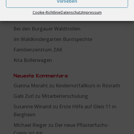
Vorlieben
Neueste Beiträge
Cookie-Richtlinie
Datenschutz
Impressum
GGS Overath
Bei den Burgauer Waldtrollen
Im Waldkindergarten Buntspechte
Familienzentrum ZAK
Kita Bollerwagen
Neueste Kommentare
Gianna Moraht
zu
Kindernotfallkurs in Rösrath
Gabi Zurl
zu
Mitarbeiterschulung
Susanne Winand
zu
Erste Hilfe auf Gleis 11 in
Bergheim
Michael Rieger
zu
Der neue Pflasterfuchs-
Comic ist da!