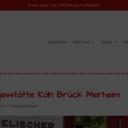
In der Auen 110, 51427 Bergisch Gladbach
Startseite
Über uns
Kurse
Ne
agesstätte Köln Brück Merheim
hse
|
0 Kommentare