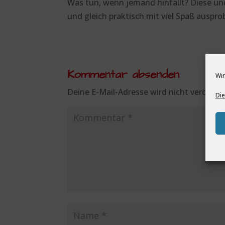
Was tun, wenn jemand hinfällt? Diese un
und gleich praktisch mit viel Spaß ausprob
Kommentar absenden
Wir
Deine E-Mail-Adresse wird nicht veröffent
Die