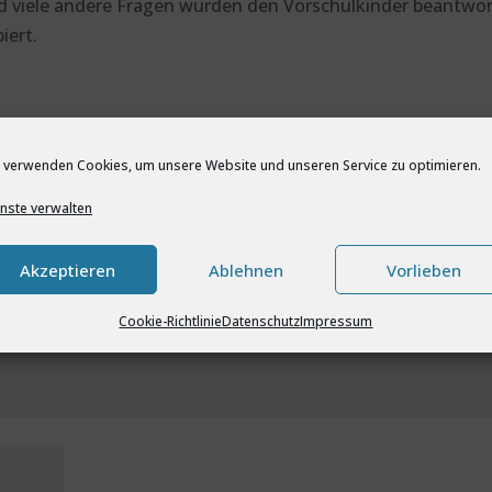
d viele andere Fragen wurden den Vorschulkinder beantwo
iert.
 verwenden Cookies, um unsere Website und unseren Service zu optimieren.
licht.
Erforderliche Felder sind mit
*
markiert
nste verwalten
Akzeptieren
Ablehnen
Vorlieben
Cookie-Richtlinie
Datenschutz
Impressum