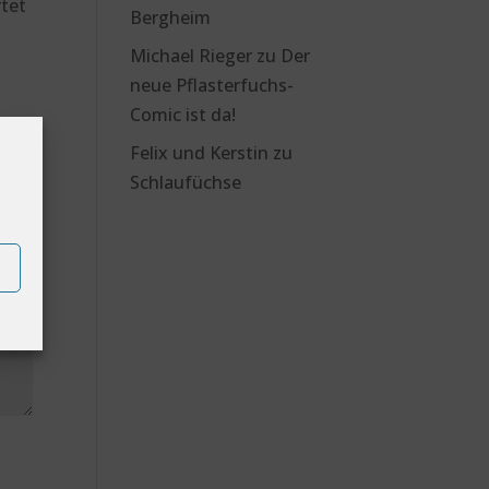
rtet
Bergheim
Michael Rieger
zu
Der
neue Pflasterfuchs-
Comic ist da!
Felix und Kerstin
zu
Schlaufüchse